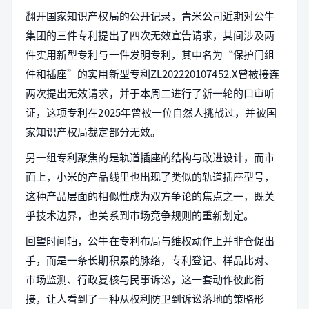
翻开国家知识产权局的公开记录，青米公司近期对公牛
集团的三件专利提出了四次无效宣告请求，其间涉及两
件实用新型专利与一件发明专利，其中名为“保护门组
件和插座”的实用新型专利ZL202220107452.X曾被接连
两次提出无效请求，并于本周二进行了新一轮的口审听
证，这项专利在2025年曾被一位自然人挑战过，并被国
家知识产权局裁定部分无效。
另一组专利聚焦的是轨道插座的结构与改进设计，而市
面上，小米的产品线里也出现了类似的轨道插座型号，
这种产品层面的相似性成为双方争论的焦点之一，既关
乎技术边界，也关系到市场竞争规则的重新划定。
回望时间轴，公牛在专利布局与维权动作上并非仓促出
手，而是一条长期积累的脉络，专利登记、样品比对、
市场监测、行政复核与民事诉讼，这一套动作彼此衔
接，让人看到了一种从权利防卫到诉讼落地的策略形