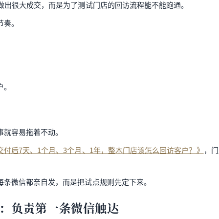
上做出很大成交，而是为了测试门店的回访流程能不能跑通。
节奏。
户。
。
事就容易拖着不动。
交付后7天、1个月、3个月、1年，整木门店该怎么回访客户？》
，门
每条微信都亲自发，而是把试点规则先定下来。
：负责第一条微信触达