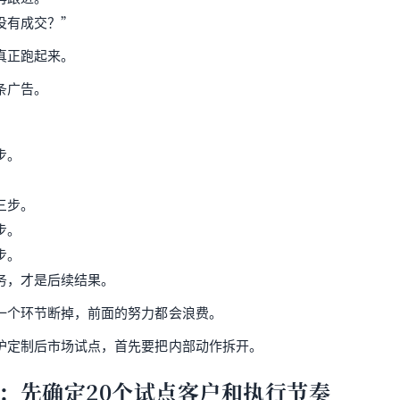
没有成交？”
真正跑起来。
条广告。
步。
。
三步。
步。
步。
务，才是后续结果。
一个环节断掉，前面的努力都会浪费。
护定制后市场试点，首先要把内部动作拆开。
：先确定20个试点客户和执行节奏