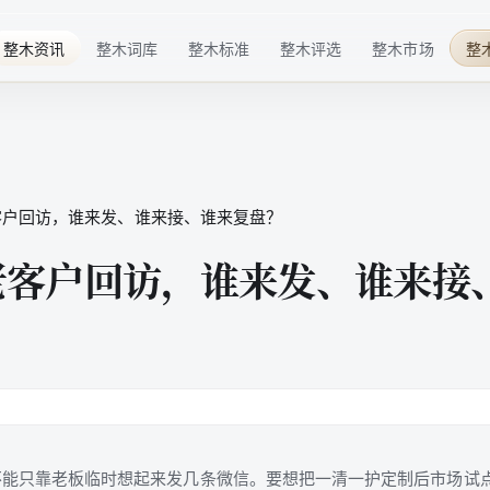
整木资讯
整木词库
整木标准
整木评选
整木市场
整
行业趋势
基础概念
材料标准
华点榜
整木品牌
企业动态
技术术语
工艺标准
年度榜单
整木选购
技术发展
行业细分
服务标准
特色奖项
客户回访，谁来发、谁来接、谁来复盘？
行业活动
品牌百科
标准共建
配套商推荐
老客户回访，谁来发、谁来接
整木后市场
高定生活
不能只靠老板临时想起来发几条微信。要想把一清一护定制后市场试